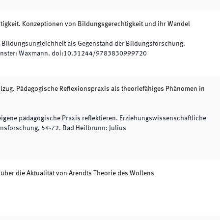
igkeit. Konzeptionen von Bildungsgerechtigkeit und ihr Wandel
,
Bildungsungleichheit als Gegenstand der Bildungsforschung.
nster
:
Waxmann
.
doi:
10.31244/9783830999720
lzug. Pädagogische Reflexionspraxis als theoriefähiges Phänomen in
eigene pädagogische Praxis reflektieren. Erziehungswissenschaftliche
ionsforschung
,
54
-
72
.
Bad Heilbrunn
:
Julius
 über die Aktualität von Arendts Theorie des Wollens