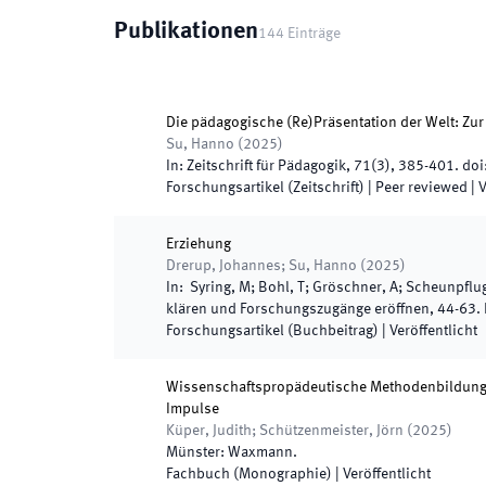
Publikationen
144
Einträge
Die pädagogische (Re)Präsentation der Welt: Zur
Su, Hanno
(
2025
)
In:
Zeitschrift für Pädagogik
,
71
(
3
)
,
385
-
401
.
doi
Forschungsartikel (Zeitschrift)
| Peer reviewed
|
V
Erziehung
Drerup, Johannes; Su, Hanno
(
2025
)
In:
Syring, M; Bohl, T; Gröschner, A; Scheunpflug
klären und Forschungszugänge eröffnen
,
44
-
63
.
Forschungsartikel (Buchbeitrag)
|
Veröffentlicht
Wissenschaftspropädeutische Methodenbildung 
Impulse
Küper, Judith; Schützenmeister, Jörn
(
2025
)
Münster
:
Waxmann
.
Fachbuch (Monographie)
|
Veröffentlicht