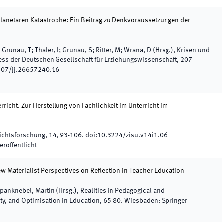
planetaren Katastrophe: Ein Beitrag zu Denkvoraussetzungen der
Grunau, T; Thaler, I; Grunau, S; Ritter, M; Wrana, D
(
Hrsg.
),
Krisen und
ss der Deutschen Gesellschaft für Erziehungswissenschaft
,
207
-
307/jj.26657240.16
icht. Zur Herstellung von Fachlichkeit im Unterricht im
rrichtsforschung
,
14
,
93
-
106
.
doi:
10.3224/zisu.v14i1.06
eröffentlicht
w Materialist Perspectives on Reflection in Teacher Education
Spanknebel, Martin
(
Hrsg.
),
Realities in Pedagogical and
ty, and Optimisation in Education
,
65
-
80
.
Wiesbaden
:
Springer