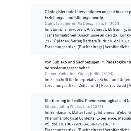
Ökologisierende Interventionen angesichts der 
Erziehungs- und Bildungstheorie
Quirl, C; Scherrer, M; Obex, T; Su, H
(
2025
)
In:
Sturm, T; Tervooren, A; Schmidt, M; Bärmig, S; 
Transformationen: Anschlüsse an den 29. Kongre
217
.
Opladen
:
Verlag Barbara Budrich
.
doi:
10.2
Forschungsartikel (Buchbeitrag)
|
Veröffentlicht
Von Subjekt- und Sachbezügen im Pädagogikunterr
Adressierungsgeschehen
Gather, Katharina; Küper, Judith
(
2025
)
In:
Zeitschrift für interpretative Schul- und Unte
Forschungsartikel (Zeitschrift)
| Peer reviewed
|
V
(Re-)turning to Reality. Phenomenological and Ne
Küper, Judith; Wicke, Lars
(
2025
)
In:
Brinkmann, Malte; Türstig, Johannes; Weber-
Phenomenological Contexts. Experience, Mediali
VS
.
doi:
10.1007/978-3-658-47518-5_4
Forschungsartikel (Buchbeitrag)
|
Veröffentlicht