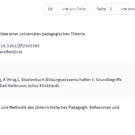
pro Seite
Seite
von
 Idee einer universalen pädagogischen Theorie
:
10.3262/ZP2503385
eröffentlicht
, A
(
Hrsg.
),
Studienbuch Bildungswissenschaften 1: Grundbegriffe
Bad Heilbrunn
:
Julius Klinkhardt
.
und Methodik des Unterrichtsfaches Pädagogik. Reflexionen und