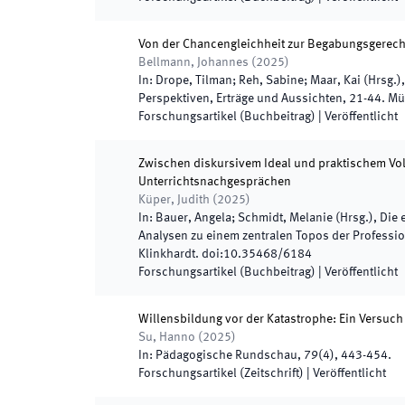
Von der Chancengleichheit zur Begabungsgerecht
Bellmann, Johannes
(
2025
)
In:
Drope, Tilman; Reh, Sabine; Maar, Kai
(
Hrsg.
)
Perspektiven, Erträge und Aussichten
,
21
-
44
.
Mü
Forschungsartikel (Buchbeitrag)
|
Veröffentlicht
Zwischen diskursivem Ideal und praktischem Vol
Unterrichtsnachgesprächen
Küper, Judith
(
2025
)
In:
Bauer, Angela; Schmidt, Melanie
(
Hrsg.
),
Die 
Analysen zu einem zentralen Topos der Profess
Klinkhardt
.
doi:
10.35468/6184
Forschungsartikel (Buchbeitrag)
|
Veröffentlicht
Willensbildung vor der Katastrophe: Ein Versuch
Su, Hanno
(
2025
)
In:
Pädagogische Rundschau
,
79
(
4
)
,
443
-
454
.
Forschungsartikel (Zeitschrift)
|
Veröffentlicht