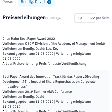
Person
:
Bendig, David
Preisverleihungen
pro Seite
8
Einträge
Chan Hahn Best Paper Award
2022
Verliehen von
:
OSCM Division of the Academy of Management (AoM)
Verliehen an
:
Bendig, David; Lau, Kevin
Bekannt gegeben am
:
01.08.2022
|
Verleihung erfolgte am
:
01.08.2022
Art der Preisverleihung
:
Preis für beste Veröffentlichung
Best Paper Award des Innovation-Track für das Paper „Divesting
Development? The Impact of Share Repurchases on Corporate
Innovativeness”
Verliehen von
:
2019 Summer AMA Conference
Verliehen an
:
Bendig, David
Bekannt gegeben am
:
11.08.2019
|
Verleihung erfolgte am
:
11.08.2019
Art der Preisverleihung
:
Preis für beste Veröffentlichung