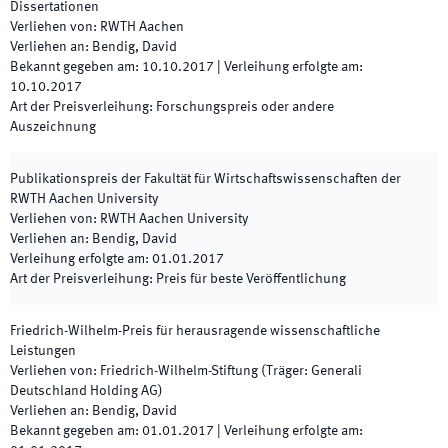
Dissertationen
Verliehen von
:
RWTH Aachen
Verliehen an
:
Bendig, David
Bekannt gegeben am
:
10.10.2017
|
Verleihung erfolgte am
:
10.10.2017
Art der Preisverleihung
:
Forschungspreis oder andere
Auszeichnung
Publikationspreis der Fakultät für Wirtschaftswissenschaften der
RWTH Aachen University
Verliehen von
:
RWTH Aachen University
Verliehen an
:
Bendig, David
Verleihung erfolgte am
:
01.01.2017
Art der Preisverleihung
:
Preis für beste Veröffentlichung
Friedrich-Wilhelm-Preis für herausragende wissenschaftliche
Leistungen
Verliehen von
:
Friedrich-Wilhelm-Stiftung (Träger: Generali
Deutschland Holding AG)
Verliehen an
:
Bendig, David
Bekannt gegeben am
:
01.01.2017
|
Verleihung erfolgte am
: