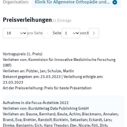
Organisation
:
Klinik für Allgemeine Orthopädie und…
Preisverleihungen
21
Einträge
pro Seite
Seite
von
3
Vortragspreis
(
1. Preis
)
Verliehen von
:
Kommision für Innovative Medizinische Forschung
(IMF)
Verliehen an
:
Pützler, Jan; Schulze, Martin
Bekannt gegeben am
:
23.03.2023
|
Verleihung erfolgte am
:
23.03.2023
Art der Preisverleihung
:
Preis für beste Präsentation
Aufnahme in die Focus-Ärzteliste
2022
Verliehen von
:
BurdaVerlag Data Publishing GmbH
Verliehen an
:
Baune, Bernhard; Beule, Achim; Bleckmann, Annalen;
Brand, Eva; Brehler, Randolf; Bürklein, Sebastian; Eckardt, Lars;
Ehmke, Benjamin; Eich, Hans Theodor; Eter, Nicole; Föll, Dirk;