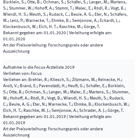
Bürklein, S.; Otte, B.; Ochman, S.; Schäfer, S.; Langer, M.; Martens,
S.; Stummer, W.; Hohoff, A.; Stamm, T.; Malec, E.; Rödl, R.; Vogt, B.;
Wiendl, H. S.; Meuth, S.; Rudack, C.; Beule, A. G.; Eter, N.; Schäfers,
M.; Lenz, P.; Warnecke, T.; Ehmke, B.; Semjonow, A.; Eckardt, L.;
Klockenbusch, W.; Eich, H. T.; Raschke, M.; Görge, T.
Bekannt gegeben am
:
01.01.2020
|
Verleihung erfolgte am
:
01.01.2020
Art der Preisverleihung
:
Forschungspreis oder andere
Auszeichnung
Aufnahme in die Focus-Ärzteliste 2019
Verliehen von
:
Focus
Verliehen an
:
Brehler, R.; Kliesch, S.; Zitzmann, M.; Reinecke, H.;
Arolt, V.; Brand, E.; Pavenstädt, H.; Heuft, G.; Schäfer, E.; Bürklein,
S.; Otte, B.; Ochman, S.; Langer, M.; Malec, E.; Martens, S.; Stummer,
W.; Hohoff, A.; Rödl, R.; Vogt, B.; Wiendl, H. S.; Meuth, S.; Rudack,
C.; Beule, A. G.; Eter, N.; Warnecke, T.; Ehmke, B.; Klockenbusch, W.;
Eich, H. T.; Raschke, M. J.; Semjonow, A.; Schrader, A. J.; Görge, T.
Bekannt gegeben am
:
01.01.2019
|
Verleihung erfolgte am
:
01.01.2019
Art der Preisverleihung
:
Forschungspreis oder andere
Auszeichnung