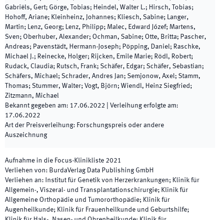
Gabriëls, Gert; Görge, Tobias; Heindel, Walter L.; Hirsch, Tobias;
Hohoff, Ariane; Kleinheinz, Johannes; Kliesch, Sabine; Langer,
Martin; Lenz, Georg; Lenz, Philipp; Malec, Edward Józef; Martens,
Sven; Oberhuber, Alexander; Ochman, Sabine; Otte, Britta; Pascher,
Andreas; Pavenstädt, Hermann-Joseph; Pöpping, Daniel; Raschke,
Michael J.; Reinecke, Holger; Rijcken, Emile Marie; Rödl, Robert;
Rudack, Claudia; Rutsch, Frank; Schäfer, Edgar; Schäfer, Sebastian;
Schäfers, Michael; Schrader, Andres Jan; Semjonow, Axel; Stamm,
Thomas; Stummer, Walter; Vogt, Björn; Wiendl, Heinz Siegfried;
Zitzmann, Michael
Bekannt gegeben am
:
17.06.2022
|
Verleihung erfolgte am
:
17.06.2022
Art der Preisverleihung
:
Forschungspreis oder andere
Auszeichnung
Aufnahme in die Focus-Klinikliste
2021
Verliehen von
:
BurdaVerlag Data Publishing GmbH
Verliehen an
:
Institut für Genetik von Herzerkrankungen; Klinik für
Allgemein-, Viszeral- und Transplantationschirurgie; Klinik für
Allgemeine Orthopädie und Tumororthopädie; Klinik für
Augenheilkunde; Klinik für Frauenheilkunde und Geburtshilfe;
Klinik für Hals-, Nasen- und Ohrenheilkunde; Klinik für