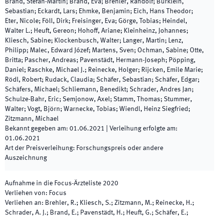
Brand, Stefan-Martin; Brand, Eva; Brehler, Randolf; Bürklein,
Sebastian; Eckardt, Lars; Ehmke, Benjamin; Eich, Hans Theodor;
Eter, Nicole; Föll, Dirk; Freisinger, Eva; Görge, Tobias; Heindel,
Walter L.; Heuft, Gereon; Hohoff, Ariane; Kleinheinz, Johannes;
Kliesch, Sabine; Klockenbusch, Walter; Langer, Martin; Lenz,
Philipp; Malec, Edward Józef; Martens, Sven; Ochman, Sabine; Otte,
Britta; Pascher, Andreas; Pavenstädt, Hermann-Joseph; Pöpping,
Daniel; Raschke, Michael J.; Reinecke, Holger; Rijcken, Emile Marie;
Rödl, Robert; Rudack, Claudia; Schäfer, Sebastian; Schäfer, Edgar;
Schäfers, Michael; Schliemann, Benedikt; Schrader, Andres Jan;
Schulze-Bahr, Eric; Semjonow, Axel; Stamm, Thomas; Stummer,
Walter; Vogt, Björn; Warnecke, Tobias; Wiendl, Heinz Siegfried;
Zitzmann, Michael
Bekannt gegeben am
:
01.06.2021
|
Verleihung erfolgte am
:
01.06.2021
Art der Preisverleihung
:
Forschungspreis oder andere
Auszeichnung
Aufnahme in die Focus-Ärzteliste 2020
Verliehen von
:
Focus
Verliehen an
:
Brehler, R.; Kliesch, S.; Zitzmann, M.; Reinecke, H.;
Schrader, A. J.; Brand, E.; Pavenstädt, H.; Heuft, G.; Schäfer, E.;