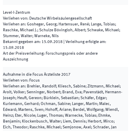
Level-I-Zentrum
Verliehen von
:
Deutsche Wirbelsäulengesellschaft
Verliehen an
:
Gosheger, Georg; Hartensuer, René; Lange, Tobias;
Raschke, Michael J.; Schulze Bövingloh, Albert; Schwake, Michael;
Stummer, Walter; Warneke, Nils
Bekannt gegeben am
:
15.09.2018
|
Verleihung erfolgte am
:
15.09.2018
Art der Preisverleihung
:
Forschungspreis oder andere
Auszeichnung
Aufnahme in die Focus Ärzteliste 2017
Verliehen von
:
Focus
Verliehen an
:
Brehler, Randolf; Kliesch, Sabine; Zitzmann, Michael;
Arolt, Volker; Senninger, Norbert; Brand, Eva; Pavenstädt, Hermann-
Joseph; Heuft, Gereon; Bürklein, Sebastian; Schäfer, Edgar;
Kurlemann, Gerhard; Ochman, Sabine; Langer, Martin; Malec,
Edward; Martens, Sven; Hohoff, Ariane; Berdel, Wolfgang; Wiendl,
Heinz; Eter, Nicole; Luger, Thomas; Warnecke, Tobias; Ehmke,
Benjamin; Klockenbusch, Walter; Liem, Dennis; Herbort, Mirco;
Eich, Theodor; Raschke, Michael; Semjonow, Axel; Schrader, Jan