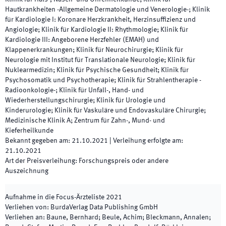
Hautkrankheiten -Allgemeine Dermatologie und Venerologie-; Klinik
für Kardiologie I: Koronare Herzkrankheit, Herzinsuffizienz und
Angiologie; Klinik für Kardiologie II: Rhythmologie; Klinik für
Kardiologie III: Angeborene Herzfehler (EMAH) und
Klappenerkrankungen; Klinik für Neurochirurgie; Klinik für
Neurologie mit Institut für Translationale Neurologie; Klinik für
Nuklearmedizin; Klinik für Psychische Gesundheit; Klinik für
Psychosomatik und Psychotherapie; Klinik für Strahlentherapie -
Radioonkologie-; Klinik für Unfall-, Hand- und
Wiederherstellungschirurgie; Klinik für Urologie und
Kinderurologie; Klinik für Vaskuläre und Endovaskuläre Chirurgie;
Medizinische Klinik A; Zentrum für Zahn-, Mund- und
Kieferheilkunde
Bekannt gegeben am
:
21.10.2021
|
Verleihung erfolgte am
:
21.10.2021
Art der Preisverleihung
:
Forschungspreis oder andere
Auszeichnung
Aufnahme in die Focus-Ärzteliste
2021
Verliehen von
:
BurdaVerlag Data Publishing GmbH
Verliehen an
:
Baune, Bernhard; Beule, Achim; Bleckmann, Annalen;