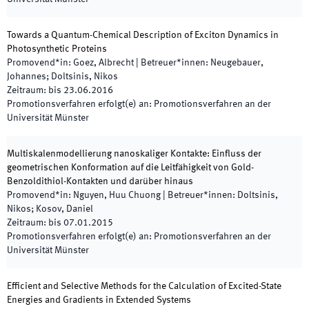
Towards a Quantum-Chemical Description of Exciton Dynamics in
Photosynthetic Proteins
Promovend*in
:
Goez, Albrecht
|
Betreuer*innen
:
Neugebauer,
Johannes; Doltsinis, Nikos
Zeitraum
:
bis
23.06.2016
Promotionsverfahren erfolgt(e) an
:
Promotionsverfahren an der
Universität Münster
Multiskalenmodellierung nanoskaliger Kontakte: Einfluss der
geometrischen Konformation auf die Leitfähigkeit von Gold-
Benzoldithiol-Kontakten und darüber hinaus
Promovend*in
:
Nguyen, Huu Chuong
|
Betreuer*innen
:
Doltsinis,
Nikos; Kosov, Daniel
Zeitraum
:
bis
07.01.2015
Promotionsverfahren erfolgt(e) an
:
Promotionsverfahren an der
Universität Münster
Efficient and Selective Methods for the Calculation of Excited-State
Energies and Gradients in Extended Systems