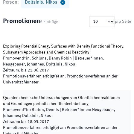
Person
:
Doltsinis, Nikos
Promotionen
pro Seite
6
Einträge
Exploring Potential Energy Surfaces with Density Functional Theory:
Subsystem Approaches and Chemical Reactivity
Promovend*in
:
Schlüns, Danny Robin
|
Betreuer*innen
:
Neugebauer, Johannes; Doltsinis, Nikos
Zeitraum
:
bis
21.06.2017
Promotionsverfahren erfolgt(e) an
:
Promotionsverfahren an der
Universität Münster
Quantenchemische Untersuchungen von Oberflächenreaktionen
und Grundlagen periodischer Dichteeinbettung
Promovend*in
:
Barton, Dennis
|
Betreuer*innen
:
Neugebauer,
Johannes; Doltsinis, Nikos
Zeitraum
:
bis
18.05.2017
Promotionsverfahren erfolgt(e) an
:
Promotionsverfahren an der
Universität Münster