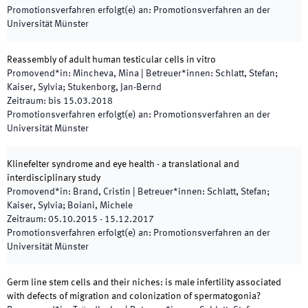
Promotionsverfahren erfolgt(e) an
:
Promotionsverfahren an der
Universität Münster
Reassembly of adult human testicular cells in vitro
Promovend*in
:
Mincheva, Mina
|
Betreuer*innen
:
Schlatt, Stefan;
Kaiser, Sylvia; Stukenborg, Jan-Bernd
Zeitraum
:
bis
15.03.2018
Promotionsverfahren erfolgt(e) an
:
Promotionsverfahren an der
Universität Münster
Klinefelter syndrome and eye health - a translational and
interdisciplinary study
Promovend*in
:
Brand, Cristin
|
Betreuer*innen
:
Schlatt, Stefan;
Kaiser, Sylvia; Boiani, Michele
Zeitraum
:
05.10.2015
-
15.12.2017
Promotionsverfahren erfolgt(e) an
:
Promotionsverfahren an der
Universität Münster
Germ line stem cells and their niches: is male infertility associated
with defects of migration and colonization of spermatogonia?