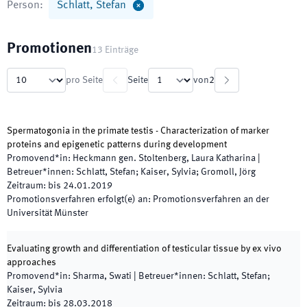
Person
:
Schlatt, Stefan
Promotionen
13
Einträge
pro Seite
Seite
von
2
Spermatogonia in the primate testis - Characterization of marker
proteins and epigenetic patterns during development
Promovend*in
:
Heckmann gen. Stoltenberg, Laura Katharina
|
Betreuer*innen
:
Schlatt, Stefan; Kaiser, Sylvia; Gromoll, Jörg
Zeitraum
:
bis
24.01.2019
Promotionsverfahren erfolgt(e) an
:
Promotionsverfahren an der
Universität Münster
Evaluating growth and differentiation of testicular tissue by ex vivo
approaches
Promovend*in
:
Sharma, Swati
|
Betreuer*innen
:
Schlatt, Stefan;
Kaiser, Sylvia
Zeitraum
:
bis
28.03.2018