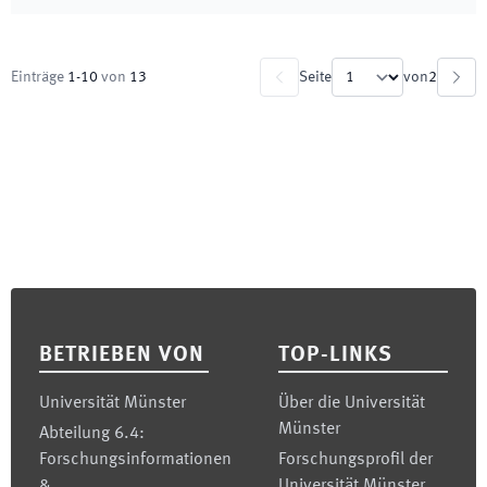
Einträge
1
-
10
von
13
Seite
von
2
Footer
BETRIEBEN VON
TOP-LINKS
Universität Münster
Über die Universität
Münster
Abteilung 6.4:
Forschungsinformationen
Forschungsprofil der
&
Universität Münster