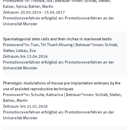
Promovend*in
:
Tröndle, Ina
|
Betreuer*innen
:
Schlatt, Stefan;
Kaiser, Sylvia; Bähler, Martin
Zeitraum
:
20.03.2014
-
15.05.2017
Promotionsverfahren erfolgt(e) an
:
Promotionsverfahren an der
Universität Münster
Spermatogonial stem cells and their niches in marmoset testis
Promovend*in
:
Tran, Thi Thanh Khuong
|
Betreuer*innen
:
Schlatt,
Stefan; Liebau, Eva
Zeitraum
:
bis
13.04.2016
Promotionsverfahren erfolgt(e) an
:
Promotionsverfahren an der
Universität Münster
Phenotypic modulations of mouse pre-implantation embryos by the
use of assisted reproductive techniques
Promovend*in
:
Schulte, Katharina
|
Betreuer*innen
:
Schlatt, Stefan;
Bähler, Martin
Zeitraum
:
bis
21.01.2016
Promotionsverfahren erfolgt(e) an
:
Promotionsverfahren an der
Universität Münster