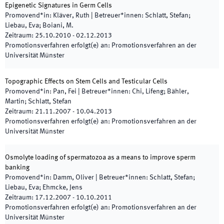
Epigenetic Signatures in Germ Cells
Promovend*in
:
Kläver, Ruth
|
Betreuer*innen
:
Schlatt, Stefan;
Liebau, Eva; Boiani, M.
Zeitraum
:
25.10.2010
-
02.12.2013
Promotionsverfahren erfolgt(e) an
:
Promotionsverfahren an der
Universität Münster
Topographic Effects on Stem Cells and Testicular Cells
Promovend*in
:
Pan, Fei
|
Betreuer*innen
:
Chi, Lifeng; Bähler,
Martin; Schlatt, Stefan
Zeitraum
:
21.11.2007
-
10.04.2013
Promotionsverfahren erfolgt(e) an
:
Promotionsverfahren an der
Universität Münster
Osmolyte loading of spermatozoa as a means to improve sperm
banking
Promovend*in
:
Damm, Oliver
|
Betreuer*innen
:
Schlatt, Stefan;
Liebau, Eva; Ehmcke, Jens
Zeitraum
:
17.12.2007
-
10.10.2011
Promotionsverfahren erfolgt(e) an
:
Promotionsverfahren an der
Universität Münster