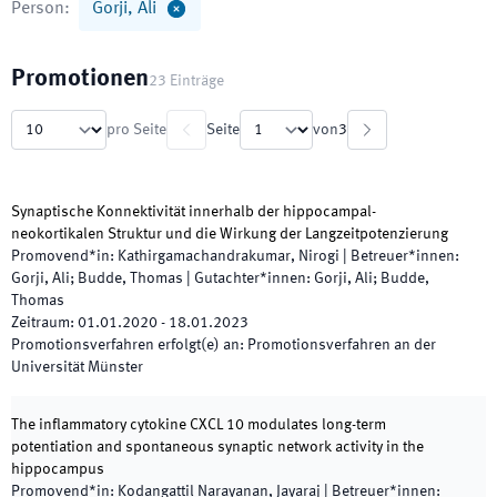
Person
:
Gorji, Ali
Promotionen
23
Einträge
pro Seite
Seite
von
3
Synaptische Konnektivität innerhalb der hippocampal-
neokortikalen Struktur und die Wirkung der Langzeitpotenzierung
Promovend*in
:
Kathirgamachandrakumar, Nirogi
|
Betreuer*innen
:
Gorji, Ali; Budde, Thomas
|
Gutachter*innen
:
Gorji, Ali; Budde,
Thomas
Zeitraum
:
01.01.2020
-
18.01.2023
Promotionsverfahren erfolgt(e) an
:
Promotionsverfahren an der
Universität Münster
The inflammatory cytokine CXCL 10 modulates long-term
potentiation and spontaneous synaptic network activity in the
hippocampus
Promovend*in
:
Kodangattil Narayanan, Jayaraj
|
Betreuer*innen
: