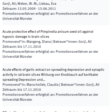
Gorji, Ali; Weber, W.-M.; Liebau, Eva
Zeitraum
:
13.05.2009
-
15.06.2011
Promotionsverfahren erfolgt(e) an
:
Promotionsverfahren an der
Universität Münster
Acute protective effect of Pimpinella anisum seed oil against
hypoxic damage in brain slices
Promovend*in
:
Mangeng, Diana
|
Betreuer*innen
:
Gorji, Ali
Zeitraum
:
bis
17.11.2010
Promotionsverfahren erfolgt(e) an
:
Promotionsverfahren an der
Universität Münster
Acute effects of garlic extract on spreading depression and synaptic
activity in rat brain slices Wirkung von Knoblauch auf kortikaler
spreading Depression und…
Promovend*in
:
Marschollek, Claudia
|
Betreuer*innen
:
Gorji, Ali
Zeitraum
:
bis
17.11.2010
Promotionsverfahren erfolgt(e) an
:
Promotionsverfahren an der
Universität Münster