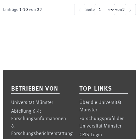
Einträge
1
-
10
von
23
Seite
von
3
Footer
BETRIEBEN VON
TOP-LINKS
Universität Münster
Über die Universität
Münster
Abteilung 6.4:
Forschungsinformationen
Forschungsprofil der
&
Universität Münster
Forschungsberichterstattung
CRIS-Login