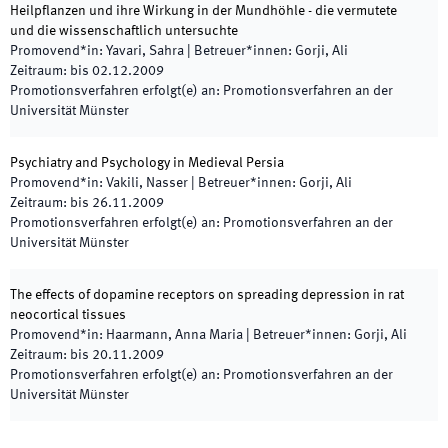
Heilpflanzen und ihre Wirkung in der Mundhöhle - die vermutete
und die wissenschaftlich untersuchte
Promovend*in
:
Yavari, Sahra
|
Betreuer*innen
:
Gorji, Ali
Zeitraum
:
bis
02.12.2009
Promotionsverfahren erfolgt(e) an
:
Promotionsverfahren an der
Universität Münster
Psychiatry and Psychology in Medieval Persia
Promovend*in
:
Vakili, Nasser
|
Betreuer*innen
:
Gorji, Ali
Zeitraum
:
bis
26.11.2009
Promotionsverfahren erfolgt(e) an
:
Promotionsverfahren an der
Universität Münster
The effects of dopamine receptors on spreading depression in rat
neocortical tissues
Promovend*in
:
Haarmann, Anna Maria
|
Betreuer*innen
:
Gorji, Ali
Zeitraum
:
bis
20.11.2009
Promotionsverfahren erfolgt(e) an
:
Promotionsverfahren an der
Universität Münster