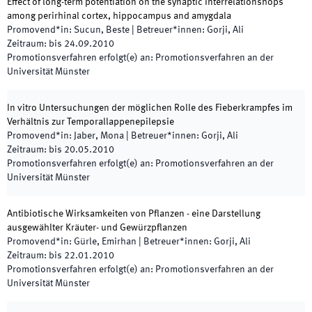
Effect of long-term potentiation on the synaptic interrelationshops
among perirhinal cortex, hippocampus and amygdala
Promovend*in
:
Sucun, Beste
|
Betreuer*innen
:
Gorji, Ali
Zeitraum
:
bis
24.09.2010
Promotionsverfahren erfolgt(e) an
:
Promotionsverfahren an der
Universität Münster
In vitro Untersuchungen der möglichen Rolle des Fieberkrampfes im
Verhältnis zur Temporallappenepilepsie
Promovend*in
:
Jaber, Mona
|
Betreuer*innen
:
Gorji, Ali
Zeitraum
:
bis
20.05.2010
Promotionsverfahren erfolgt(e) an
:
Promotionsverfahren an der
Universität Münster
Antibiotische Wirksamkeiten von Pflanzen - eine Darstellung
ausgewählter Kräuter- und Gewürzpflanzen
Promovend*in
:
Gürle, Emirhan
|
Betreuer*innen
:
Gorji, Ali
Zeitraum
:
bis
22.01.2010
Promotionsverfahren erfolgt(e) an
:
Promotionsverfahren an der
Universität Münster