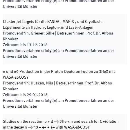
Promotionsverfahren erfolgt(e) an
:
Promotionsverfahren an der
Universität Münster
Cluster-Jet Targets für die PANDA-, MAGIX-, und Cryoflash-
Experimente an Hadron-, Lepton- und Laser-Anlagen
Promovend*in
:
Grieser, Silke
|
Betreuer*innen
:
Prof. Dr. Alfons
Khoukaz
Zeitraum
:
bis
13.12.2018
Promotionsverfahren erfolgt(e) an
:
Promotionsverfahren an der
Universität Münster
η und π0 Production in der Proton-Deuteron Fusion zu 3HeX mit
WASA-at-COSY
Promovend*in
:
Hüsken, Nils
|
Betreuer*innen
:
Prof. Dr. Alfons
Khoukaz
Zeitraum
:
bis
29.01.2018
Promotionsverfahren erfolgt(e) an
:
Promotionsverfahren an der
Universität Münster
Studies on the reaction p + d → 3He + η and search for C violation
in the decay η → π0 + e+ + e− with WASA-at-COSY