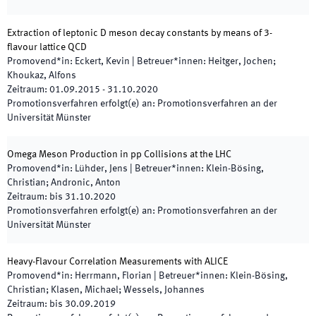
Extraction of leptonic D meson decay constants by means of 3-
flavour lattice QCD
Promovend*in
:
Eckert, Kevin
|
Betreuer*innen
:
Heitger, Jochen;
Khoukaz, Alfons
Zeitraum
:
01.09.2015
-
31.10.2020
Promotionsverfahren erfolgt(e) an
:
Promotionsverfahren an der
Universität Münster
Omega Meson Production in pp Collisions at the LHC
Promovend*in
:
Lühder, Jens
|
Betreuer*innen
:
Klein-Bösing,
Christian; Andronic, Anton
Zeitraum
:
bis
31.10.2020
Promotionsverfahren erfolgt(e) an
:
Promotionsverfahren an der
Universität Münster
Heavy-Flavour Correlation Measurements with ALICE
Promovend*in
:
Herrmann, Florian
|
Betreuer*innen
:
Klein-Bösing,
Christian; Klasen, Michael; Wessels, Johannes
Zeitraum
:
bis
30.09.2019