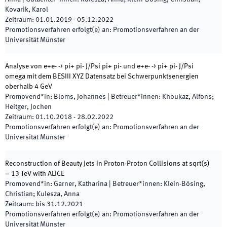
Kovarik, Karol
Zeitraum
:
01.01.2019
-
05.12.2022
Promotionsverfahren erfolgt(e) an
:
Promotionsverfahren an der
Universität Münster
Analyse von e+e- -> pi+ pi- J/Psi pi+ pi- und e+e- -> pi+ pi- J/Psi
omega mit dem BESIII XYZ Datensatz bei Schwerpunktsenergien
oberhalb 4 GeV
Promovend*in
:
Bloms, Johannes
|
Betreuer*innen
:
Khoukaz, Alfons;
Heitger, Jochen
Zeitraum
:
01.10.2018
-
28.02.2022
Promotionsverfahren erfolgt(e) an
:
Promotionsverfahren an der
Universität Münster
Reconstruction of Beauty Jets in Proton-Proton Collisions at sqrt(s)
= 13 TeV with ALICE
Promovend*in
:
Garner, Katharina
|
Betreuer*innen
:
Klein-Bösing,
Christian; Kulesza, Anna
Zeitraum
:
bis
31.12.2021
Promotionsverfahren erfolgt(e) an
:
Promotionsverfahren an der
Universität Münster