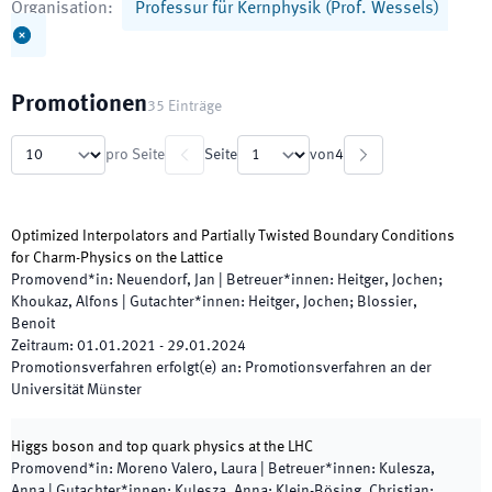
Organisation
:
Professur für Kernphysik (Prof. Wessels)
Promotionen
35
Einträge
pro Seite
Seite
von
4
Optimized Interpolators and Partially Twisted Boundary Conditions
for Charm-Physics on the Lattice
Promovend*in
:
Neuendorf, Jan
|
Betreuer*innen
:
Heitger, Jochen;
Khoukaz, Alfons
|
Gutachter*innen
:
Heitger, Jochen; Blossier,
Benoit
Zeitraum
:
01.01.2021
-
29.01.2024
Promotionsverfahren erfolgt(e) an
:
Promotionsverfahren an der
Universität Münster
Higgs boson and top quark physics at the LHC
Promovend*in
:
Moreno Valero, Laura
|
Betreuer*innen
:
Kulesza,
Anna
|
Gutachter*innen
:
Kulesza, Anna; Klein-Bösing, Christian;