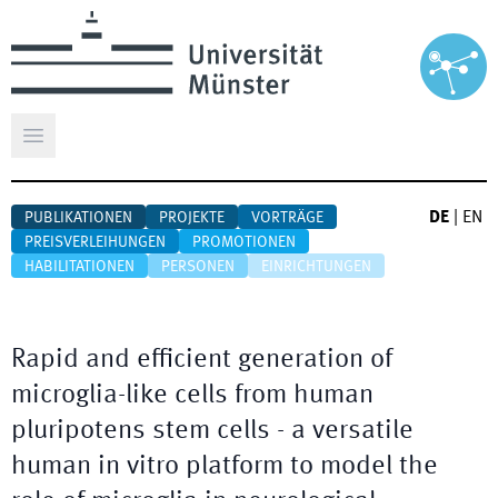
Hauptmenü öffnen
DE
|
EN
PUBLIKATIONEN
PROJEKTE
VORTRÄGE
PREISVERLEIHUNGEN
PROMOTIONEN
HABILITATIONEN
PERSONEN
EINRICHTUNGEN
Rapid and efficient generation of
microglia-like cells from human
pluripotens stem cells - a versatile
human in vitro platform to model the