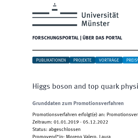
FORSCHUNGSPORTAL
|
ÜBER DAS PORTAL
PUBLIKATIONEN
PROJEKTE
VORTRÄGE
PREIS
Higgs boson and top quark physi
Grunddaten zum Promotionsverfahren
Promotionsverfahren erfolgt(e) an
:
Promotionsverf
Zeitraum
:
01.01.2019
-
05.12.2022
Status
:
abgeschlossen
Promovend*in
:
Moreno Valero, Laura