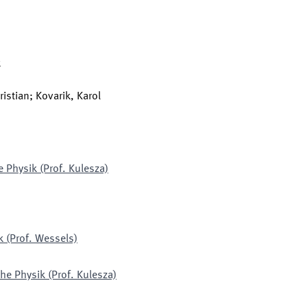
k
istian; Kovarik, Karol
e Physik (Prof. Kulesza)
k (Prof. Wessels)
he Physik (Prof. Kulesza)