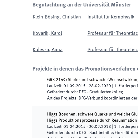
Begutachtung an der Universität Münster
Klein-Bösing
,
Christian
Institut für Kernphysik
Kovarik
,
Karol
Professur für Theoretis
Kulesza
,
Anna
Professur für Theoretisc
Projekte in denen das Promotionsverfahren e
GRK 2149: Starke und schwache Wechselwirkung
Laufzeit
:
01.09.2015
-
28.02.2020
|
1.
Förderper
Gefördert durch
:
DFG - Graduiertenkolleg
Art des Projekts
:
DFG-Verbund koordiniert an der
Higgs Bosonen, schwere Quarks und weiche Gluo
Higgs Produktionsprozesse durch Resummation
Laufzeit
:
01.04.2015
-
30.03.2018
|
1.
Förderper
Gefördert durch
:
DFG - Sachbeihilfe/Einzelförde