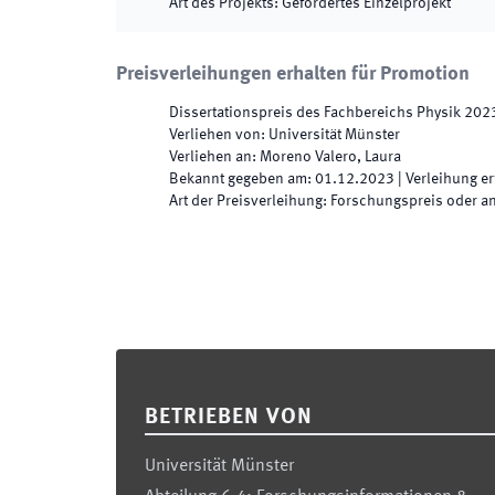
Art des Projekts
:
Gefördertes Einzelprojekt
Preisverleihungen erhalten für Promotion
Dissertationspreis des Fachbereichs Physik
202
Verliehen von
:
Universität Münster
Verliehen an
:
Moreno Valero, Laura
Bekannt gegeben am
:
01.12.2023
|
Verleihung er
Art der Preisverleihung
:
Forschungspreis oder a
Footer
BETRIEBEN VON
Universität Münster