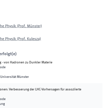
che Physik (Prof. Münster)
he Physik (Prof. Kulesza)
rfolgt(e)
 - von Hadronen zu Dunkler Materie
iode
 Universität Münster
nen: Verbesserung der LHC-Vorhersagen für assoziierte
iode
rung