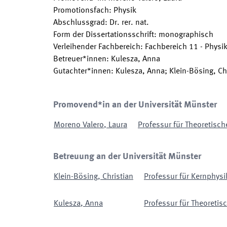
Promotionsfach
:
Physik
Abschlussgrad
:
Dr. rer. nat.
Form der Dissertationsschrift
:
monographisch
Verleihender Fachbereich
:
Fachbereich 11 - Physi
Betreuer*innen
:
Kulesza, Anna
Gutachter*innen
:
Kulesza, Anna; Klein-Bösing, Chr
Promovend*in an der Universität Münster
Moreno Valero
,
Laura
Professur für Theoretisch
Betreuung an der Universität Münster
Klein-Bösing
,
Christian
Professur für Kernphysi
Kulesza
,
Anna
Professur für Theoretisc