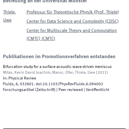
Betreuung an der Universität Münster
Thiele
,
Professur für Theoretische Physik (Prof. Thiele)
Uwe
Center for Data Science and Complexity (CDSC)
Center for Multiscale Theory and Computation
(CMTC)
(
CMTC
)
Publikationen im Promotionsverfahren entstanden
Bifurcation study for a surface-acoustic-wave-driven meniscus
Mitas, Kevin David Joachim; Manor, Ofer; Thiele, Uwe
(
2021
)
In:
Physical Review
Fluids
,
6
,
032601
.
doi:
10.1103/PhysRevFluids.6.094002
Forschungsartikel (Zeitschrift)
| Peer reviewed
|
Veröffentlicht