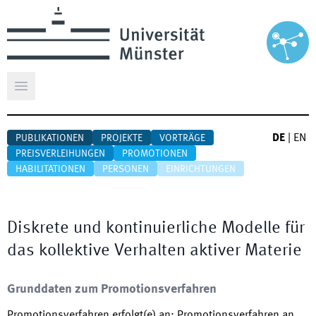
Hauptmenü öffnen
DE
|
EN
PUBLIKATIONEN
PROJEKTE
VORTRÄGE
PREISVERLEIHUNGEN
PROMOTIONEN
HABILITATIONEN
PERSONEN
EINRICHTUNGEN
Diskrete und kontinuierliche Modelle für
das kollektive Verhalten aktiver Materie
Grunddaten zum Promotionsverfahren
Promotionsverfahren erfolgt(e) an
:
Promotionsverfahren an