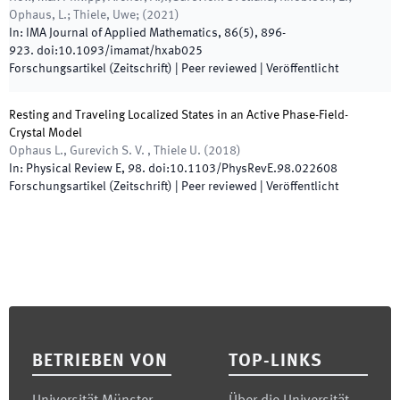
Ophaus, L.; Thiele, Uwe;
(
2021
)
In:
IMA Journal of Applied Mathematics
,
86
(
5
)
,
896
-
923
.
doi:
10.1093/imamat/hxab025
Forschungsartikel (Zeitschrift)
| Peer reviewed
|
Veröffentlicht
Resting and Traveling Localized States in an Active Phase-Field-
Crystal Model
Ophaus L., Gurevich S. V. , Thiele U.
(
2018
)
In:
Physical Review E
,
98
.
doi:
10.1103/PhysRevE.98.022608
Forschungsartikel (Zeitschrift)
| Peer reviewed
|
Veröffentlicht
Footer
BETRIEBEN VON
TOP-LINKS