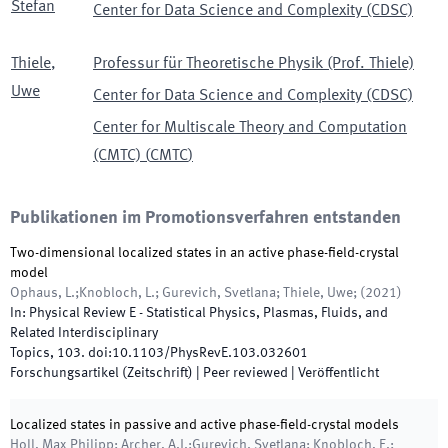
Stefan
Center for Data Science and Complexity (CDSC)
Thiele
,
Professur für Theoretische Physik (Prof. Thiele)
Uwe
Center for Data Science and Complexity (CDSC)
Center for Multiscale Theory and Computation
(CMTC)
(
CMTC
)
Publikationen im Promotionsverfahren entstanden
Two-dimensional localized states in an active phase-field-crystal
model
Ophaus, L.;Knobloch, L.; Gurevich, Svetlana; Thiele, Uwe;
(
2021
)
In:
Physical Review E - Statistical Physics, Plasmas, Fluids, and
Related Interdisciplinary
Topics
,
103
.
doi:
10.1103/PhysRevE.103.032601
Forschungsartikel (Zeitschrift)
| Peer reviewed
|
Veröffentlicht
Localized states in passive and active phase-field-crystal models
Holl, Max Philipp; Archer, A.J.;Gurevich. Svetlana; Knobloch, E.;