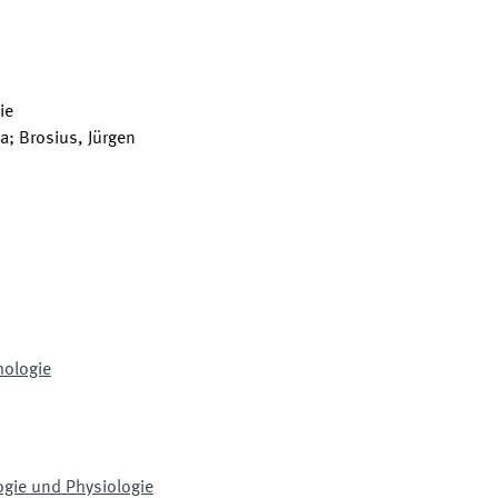
ie
a; Brosius, Jürgen
hologie
ologie und Physiologie