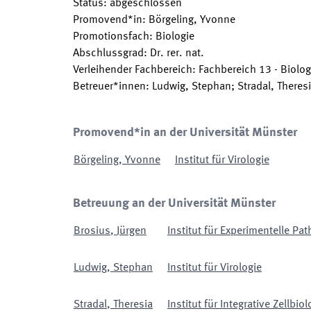
Status
:
abgeschlossen
Promovend*in
:
Börgeling, Yvonne
Promotionsfach
:
Biologie
Abschlussgrad
:
Dr. rer. nat.
Verleihender Fachbereich
:
Fachbereich 13 - Biolog
Betreuer*innen
:
Ludwig, Stephan; Stradal, Theresi
Promovend*in an der Universität Münster
Börgeling
,
Yvonne
Institut für Virologie
Betreuung an der Universität Münster
Brosius
,
Jürgen
Institut für Experimentelle Pat
Ludwig
,
Stephan
Institut für Virologie
Stradal
,
Theresia
Institut für Integrative Zellbi