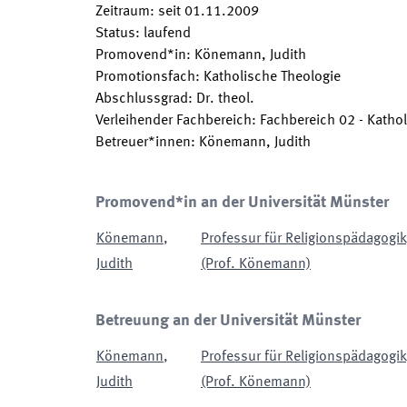
Zeitraum
:
seit
01.11.2009
Status
:
laufend
Promovend*in
:
Könemann, Judith
Promotionsfach
:
Katholische Theologie
Abschlussgrad
:
Dr. theol.
Verleihender Fachbereich
:
Fachbereich 02 - Kathol
Betreuer*innen
:
Könemann, Judith
Promovend*in an der Universität Münster
Könemann
,
Professur für Religionspädagogi
Judith
(Prof. Könemann)
Betreuung an der Universität Münster
Könemann
,
Professur für Religionspädagogi
Judith
(Prof. Könemann)