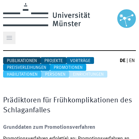
Hauptmenü öffnen
DE
|
EN
PUBLIKATIONEN
PROJEKTE
VORTRÄGE
PREISVERLEIHUNGEN
PROMOTIONEN
HABILITATIONEN
PERSONEN
EINRICHTUNGEN
Prädiktoren für Frühkomplikationen des
Schlaganfalles
Grunddaten zum Promotionsverfahren
Promotionsverfahren erfolgt(e) an
:
Promotionsverfahren an