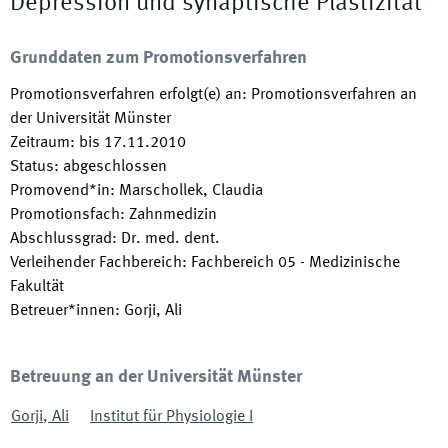
Depression und synaptische Plastizität
Grunddaten zum Promotionsverfahren
Promotionsverfahren erfolgt(e) an
:
Promotionsverfahren an
der Universität Münster
Zeitraum
:
bis
17.11.2010
Status
:
abgeschlossen
Promovend*in
:
Marschollek, Claudia
Promotionsfach
:
Zahnmedizin
Abschlussgrad
:
Dr. med. dent.
Verleihender Fachbereich
:
Fachbereich 05 - Medizinische
Fakultät
Betreuer*innen
:
Gorji, Ali
Betreuung an der Universität Münster
Gorji
,
Ali
Institut für Physiologie I