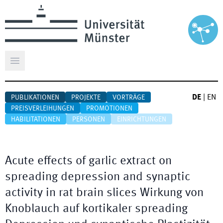
Hauptmenü öffnen
DE
|
EN
PUBLIKATIONEN
PROJEKTE
VORTRÄGE
PREISVERLEIHUNGEN
PROMOTIONEN
HABILITATIONEN
PERSONEN
EINRICHTUNGEN
Acute effects of garlic extract on
spreading depression and synaptic
activity in rat brain slices Wirkung von
Knoblauch auf kortikaler spreading