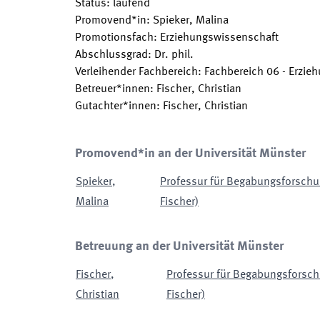
Status
:
laufend
Promovend*in
:
Spieker, Malina
Promotionsfach
:
Erziehungswissenschaft
Abschlussgrad
:
Dr. phil.
Verleihender Fachbereich
:
Fachbereich 06 - Erzie
Betreuer*innen
:
Fischer, Christian
Gutachter*innen
:
Fischer, Christian
Promovend*in an der Universität Münster
Spieker
,
Professur für Begabungsforschun
Malina
Fischer)
Betreuung an der Universität Münster
Fischer
,
Professur für Begabungsforschu
Christian
Fischer)