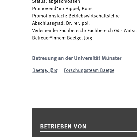
Status
:
abgeschlossen
Promovend*in
:
Hippel, Boris
Promotionsfach
:
Betriebswirtschaftslehre
Abschlussgrad
:
Dr. rer. pol.
Verleihender Fachbereich
:
Fachbereich 04 - Wirtsc
Betreuer*innen
:
Baetge, Jörg
Betreuung an der Universität Münster
Baetge
,
Jörg
Forschungsteam Baetge
Footer
BETRIEBEN VON